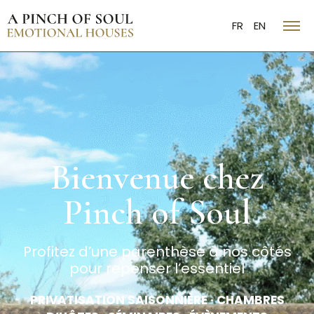
FR
EN
Bienvenue chez
Pinch of Soul
Profitez d’une parenthèse à nos côtés
pour repenser l’essentiel
PRIVATISATION SAISONNIÈRE · CHAMBRES